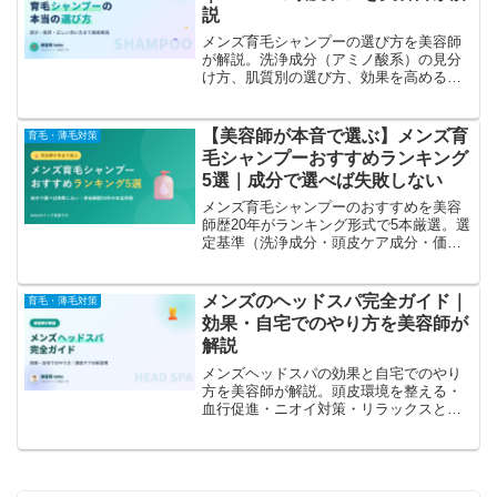
説
メンズ育毛シャンプーの選び方を美容師
が解説。洗浄成分（アミノ酸系）の見分
け方、肌質別の選び方、効果を高める正
しい洗い方まで。おすすめの基準がわか
ります。
【美容師が本音で選ぶ】メンズ育
育毛・薄毛対策
毛シャンプーおすすめランキング
5選｜成分で選べば失敗しない
メンズ育毛シャンプーのおすすめを美容
師歴20年がランキング形式で5本厳選。選
定基準（洗浄成分・頭皮ケア成分・価
格）も全公開。スカルプD・チャップアッ
プ・ウーマなど、頭皮タイプ別の選び方
も解説。
メンズのヘッドスパ完全ガイド｜
育毛・薄毛対策
効果・自宅でのやり方を美容師が
解説
メンズヘッドスパの効果と自宅でのやり
方を美容師が解説。頭皮環境を整える・
血行促進・ニオイ対策・リラックスとい
った効果から、お風呂でできるセルフヘ
ッドスパの手順、グッズの選び方、注意
点まで網羅します。