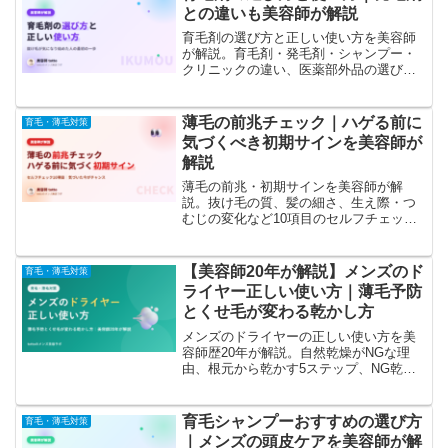
との違いも美容師が解説
育毛剤の選び方と正しい使い方を美容師
が解説。育毛剤・発毛剤・シャンプー・
クリニックの違い、医薬部外品の選び方4
ポイント、効果を引き出す使い方まで。
抜け毛が気になり始めた人へ。
薄毛の前兆チェック｜ハゲる前に
育毛・薄毛対策
気づくべき初期サインを美容師が
解説
薄毛の前兆・初期サインを美容師が解
説。抜け毛の質、髪の細さ、生え際・つ
むじの変化など10項目のセルフチェック
リストで、ハゲる前に気づくべきサイン
を紹介。気づいたときにやるべきことも
まとめました。
【美容師20年が解説】メンズのド
育毛・薄毛対策
ライヤー正しい使い方｜薄毛予防
とくせ毛が変わる乾かし方
メンズのドライヤーの正しい使い方を美
容師歴20年が解説。自然乾燥がNGな理
由、根元から乾かす5ステップ、NG乾か
し方、温度・距離・時間の目安まで。今
日のお風呂上がりから実践できます。
育毛シャンプーおすすめの選び方
育毛・薄毛対策
｜メンズの頭皮ケアを美容師が解