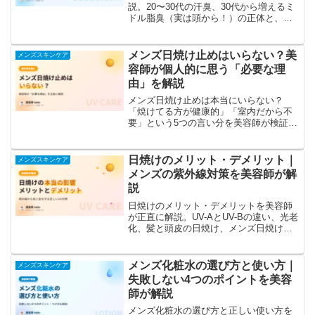
説。20〜30代の汗臭、30代から増えるミ
ドル脂臭（実は頭から！）の正体と、朝
シャワー・デオドラント・頭皮ケア・生
活習慣まで今日からできるニオイ対策を
網羅します。
メンズ日焼け止めはいらない？美
メンズスキンケア
容師が個人的に思う「必要な理
由」を解説
メンズ日焼け止めは本当にいらない？
「焼けてる方が健康的」「室内だから不
要」という5つの言い分を美容師が検証。
実は窓ガラスも通る紫外線、夏前に始め
るべき理由、初めての1本の選び方まで解
説します。
日焼けのメリット・デメリット｜
メンズスキンケア
メンズの紫外線対策を美容師が解
説
日焼けのメリット・デメリットを美容師
が正直に解説。UV-AとUV-Bの違い、光老
化、髪と頭皮の日焼け、メンズ日焼け止
めのSPF・PAの選び方、焼けた後のケア
まで。
メンズ化粧水の選び方と使い方｜
メンズスキンケア
失敗しない4つのポイントを美容
師が解説
メンズ化粧水の選び方と正しい使い方を