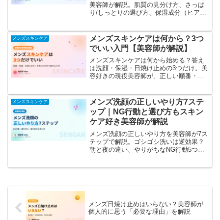
美容師が解説。肌質の見分け方、さっぱ
り/しっとりの選び方、保湿成分（ヒアル
ロン酸・セラミド）、続けられる価格ま
で失敗しない4つのポイントと、効果を引
き出すつけ方を紹介します。
メンズスキンケアは何から？3つ
メンズスキンケア
でいい入門【美容師が解説】
メンズスキンケアは何から始める？答え
は洗顔・保湿・日焼け止めの3つだけ。美
容好きの現役美容師が、正しい順番・や
り方・予算3,000円での始め方を解説しま
す。
メンズ洗顔の正しいやり方7ステ
メンズスキンケア
ップ｜NG行動と選び方もスキン
ケア好き美容師が解説
メンズ洗顔の正しいやり方を美容師が7ス
テップで解説。ゴシゴシ洗いは逆効果？
朝と夜の違い、やりがちなNG行動5つ、
肌質別の洗顔料の選び方まで。正しく洗
うだけで肌は変わります。
メンズ日焼け止めはいらない？美容師が
個人的に思う「必要な理由」を解説