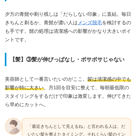
夕方の青髭や剃り残しは「だらしない印象」に直結。毎日
きちんと剃るか、青髭が濃い人は
メンズ脱毛
を検討するの
も手です。髭の処理は清潔感への影響がかなり大きいポイ
ントです。
【髪】③髪が伸びっぱなし・ボサボサじゃない
美容師として一番言いたいのがここ。
髪は清潔感の中でも
影響が特に大きい
。月1回を目安に整えて、毎朝最低限の
スタイリングをするだけで印象は激変します。伸びてきた
ら早めにカットへ。
「最近きちんとして見えるね」と言われる人は、だ
いたい髪を整えたタイミング。それくらい髪のイン